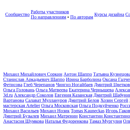
Работы участников
Сообщество
Курсы дизайна
С
По направлениям
•
По авторам
Михаил Михайлович Соркин
Антон Шаппо
Татьяна Кузнецов
Станислав Аркадьевич Шаппо
Ирина Барболина
Оксана Галче
Фетисова
Глеб Черепанов
Чингиз Ногайбаев
Дмитрий Цветков
Ольга Головань
Ольга Матвеева
Екатерина Чернышева
Алекса
3d.ru
Александр Соколов
Евгения Казанская
Дмитрий Шабуни
Вартанова
Салават Муллануров
Дмитрий Белов
Хозин Сергей
мастерская Artelier
Ольга Московская
Ольга Подкуйченко
Росс
Михаил Васильев
Михаил Нозик
Tomas Kauneckas
Игорь Гако
Дмитрий Бузылев
Михаил Матренин
Константин Константино
Анастасия Шумкова
Наталья Федоренкова
Тамаз Мургулия
Ол