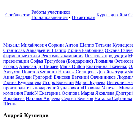
Работы участников
Сообщество
Курсы дизайна
С
По направлениям
•
По авторам
Михаил Михайлович Соркин
Антон Шаппо
Татьяна Кузнецов
Станислав Аркадьевич Шаппо
Ирина Барболина
Оксана Галче
фирменные стили
Рекламная кампания
Печатная продукция
Му
презентации
Софья Трегубова (Бондаренко)
Людмила Фетисов
Егоров
Александр Шибаев
Maria Dutton
Екатерина Ткаченко
О
Алтухов
Полозов Филипп
Наталья Солнцева
Дизайн-студия stu
Анна Бадалян
Григорий Елисеев
Евгений Овчинников
Людмил
Ирина Кудрявцева
Игорь Брюзгин
Мария Будаева
Интернет-мас
производитель подарочной упаковки «Правила Успеха»
Михаи
компания FusioN
Екатерина Осипова
Мария Яковлева
Дмитрий
Воробьева
Наталья Авдеева
Сергей Беляков
Наталья Сафонова
Шеина
Андрей Кузнецов