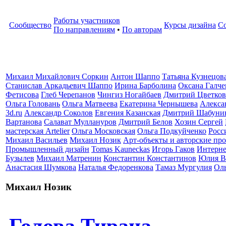
Работы участников
Сообщество
Курсы дизайна
С
По направлениям
•
По авторам
Михаил Михайлович Соркин
Антон Шаппо
Татьяна Кузнецов
Станислав Аркадьевич Шаппо
Ирина Барболина
Оксана Галче
Фетисова
Глеб Черепанов
Чингиз Ногайбаев
Дмитрий Цветков
Ольга Головань
Ольга Матвеева
Екатерина Чернышева
Алекса
3d.ru
Александр Соколов
Евгения Казанская
Дмитрий Шабуни
Вартанова
Салават Муллануров
Дмитрий Белов
Хозин Сергей
мастерская Artelier
Ольга Московская
Ольга Подкуйченко
Росс
Михаил Васильев
Михаил Нозик
Арт-объекты и авторские пр
Промышленный дизайн
Tomas Kauneckas
Игорь Гаков
Интерне
Бузылев
Михаил Матренин
Константин Константинов
Юлия В
Анастасия Шумкова
Наталья Федоренкова
Тамаз Мургулия
Ол
Михаил Нозик
Голова Тирана