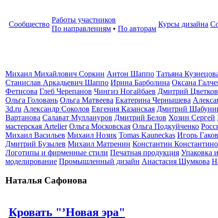
Работы участников
Сообщество
Курсы дизайна
С
По направлениям
•
По авторам
Михаил Михайлович Соркин
Антон Шаппо
Татьяна Кузнецов
Станислав Аркадьевич Шаппо
Ирина Барболина
Оксана Галче
Фетисова
Глеб Черепанов
Чингиз Ногайбаев
Дмитрий Цветков
Ольга Головань
Ольга Матвеева
Екатерина Чернышева
Алекса
3d.ru
Александр Соколов
Евгения Казанская
Дмитрий Шабуни
Вартанова
Салават Муллануров
Дмитрий Белов
Хозин Сергей
мастерская Artelier
Ольга Московская
Ольга Подкуйченко
Росс
Михаил Васильев
Михаил Нозик
Tomas Kauneckas
Игорь Гако
Дмитрий Бузылев
Михаил Матренин
Константин Константино
Логотипы и фирменные стили
Печатная продукция
Упаковка и
моделирование
Промышленный дизайн
Анастасия Шумкова
Н
Наталья Сафонова
Кровать "’Новая эра"