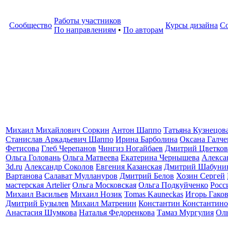
Работы участников
Сообщество
Курсы дизайна
С
По направлениям
•
По авторам
Михаил Михайлович Соркин
Антон Шаппо
Татьяна Кузнецов
Станислав Аркадьевич Шаппо
Ирина Барболина
Оксана Галче
Фетисова
Глеб Черепанов
Чингиз Ногайбаев
Дмитрий Цветков
Ольга Головань
Ольга Матвеева
Екатерина Чернышева
Алекса
3d.ru
Александр Соколов
Евгения Казанская
Дмитрий Шабуни
Вартанова
Салават Муллануров
Дмитрий Белов
Хозин Сергей
мастерская Artelier
Ольга Московская
Ольга Подкуйченко
Росс
Михаил Васильев
Михаил Нозик
Tomas Kauneckas
Игорь Гако
Дмитрий Бузылев
Михаил Матренин
Константин Константино
Анастасия Шумкова
Наталья Федоренкова
Тамаз Мургулия
Ол