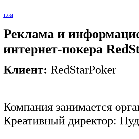
1
2
3
4
Реклама и информаци
интернет-покера RedS
Клиент:
RedStarPoker
Компания занимается орган
Креативный директор: Пу