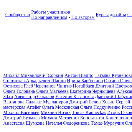
Работы участников
Сообщество
Курсы дизайна
С
По направлениям
•
По авторам
Михаил Михайлович Соркин
Антон Шаппо
Татьяна Кузнецов
Станислав Аркадьевич Шаппо
Ирина Барболина
Оксана Галче
Фетисова
Глеб Черепанов
Чингиз Ногайбаев
Дмитрий Цветков
Ольга Головань
Ольга Матвеева
Екатерина Чернышева
Алекса
3d.ru
Александр Соколов
Евгения Казанская
Дмитрий Шабуни
Вартанова
Салават Муллануров
Дмитрий Белов
Хозин Сергей
мастерская Artelier
Ольга Московская
Ольга Подкуйченко
Росс
Михаил Васильев
Михаил Нозик
Tomas Kauneckas
Игорь Гако
Дмитрий Бузылев
Михаил Матренин
Константин Константино
Анастасия Шумкова
Наталья Федоренкова
Тамаз Мургулия
Ол