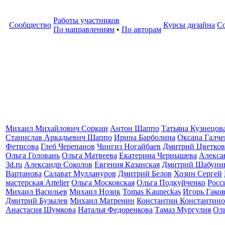
Работы участников
Сообщество
Курсы дизайна
С
По направлениям
•
По авторам
Михаил Михайлович Соркин
Антон Шаппо
Татьяна Кузнецов
Станислав Аркадьевич Шаппо
Ирина Барболина
Оксана Галче
Фетисова
Глеб Черепанов
Чингиз Ногайбаев
Дмитрий Цветков
Ольга Головань
Ольга Матвеева
Екатерина Чернышева
Алекса
3d.ru
Александр Соколов
Евгения Казанская
Дмитрий Шабуни
Вартанова
Салават Муллануров
Дмитрий Белов
Хозин Сергей
мастерская Artelier
Ольга Московская
Ольга Подкуйченко
Росс
Михаил Васильев
Михаил Нозик
Tomas Kauneckas
Игорь Гако
Дмитрий Бузылев
Михаил Матренин
Константин Константино
Анастасия Шумкова
Наталья Федоренкова
Тамаз Мургулия
Ол