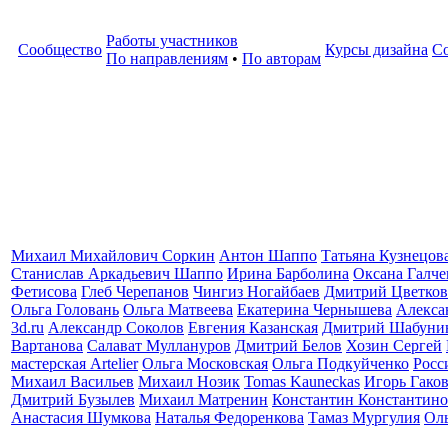
Работы участников
Сообщество
Курсы дизайна
С
По направлениям
•
По авторам
Михаил Михайлович Соркин
Антон Шаппо
Татьяна Кузнецов
Станислав Аркадьевич Шаппо
Ирина Барболина
Оксана Галче
Фетисова
Глеб Черепанов
Чингиз Ногайбаев
Дмитрий Цветков
Ольга Головань
Ольга Матвеева
Екатерина Чернышева
Алекса
3d.ru
Александр Соколов
Евгения Казанская
Дмитрий Шабуни
Вартанова
Салават Муллануров
Дмитрий Белов
Хозин Сергей
мастерская Artelier
Ольга Московская
Ольга Подкуйченко
Росс
Михаил Васильев
Михаил Нозик
Tomas Kauneckas
Игорь Гако
Дмитрий Бузылев
Михаил Матренин
Константин Константино
Анастасия Шумкова
Наталья Федоренкова
Тамаз Мургулия
Ол