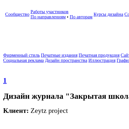
Работы участников
Сообщество
Курсы дизайна
С
По направлениям
•
По авторам
Фирменный стиль
Печатные издания
Печатная продукция
Cай
Социальная реклама
Дизайн пространства
Иллюстрация
Графи
1
Дизайн журнала "Закрытая школа
Клиент:
Zeytz project