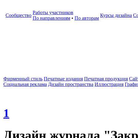
Работы участников
Сообщество
Курсы дизайна
С
По направлениям
•
По авторам
Фирменный стиль
Печатные издания
Печатная продукция
Cай
Социальная реклама
Дизайн пространства
Иллюстрация
Графи
1
Дизайн журнала "Закр