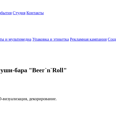
обытия
Студия
Контакты
ты и мультимедиа
Упаковка и этикетка
Рекламная кампания
Соци
уши-бара "Beer`n`Roll"
3D-визуализация, декорирование.