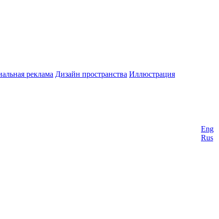
альная реклама
Дизайн пространства
Иллюстрация
Eng
Rus