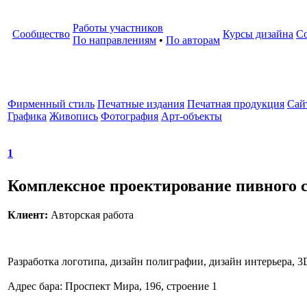
Работы участников
Сообщество
Курсы дизайна
С
По направлениям
•
По авторам
Фирменный стиль
Печатные издания
Печатная продукция
Cай
Графика
Живопись
Фотография
Арт-объекты
1
Комплексное проектирование пивного с
Клиент:
Авторская работа
Разработка логотипа, дизайн полиграфии, дизайн интерьера, 
Адрес бара: Проспект Мира, 196, строение 1