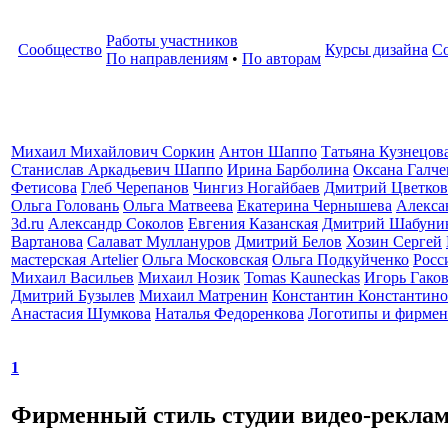
Работы участников
Сообщество
Курсы дизайна
С
По направлениям
•
По авторам
Михаил Михайлович Соркин
Антон Шаппо
Татьяна Кузнецов
Станислав Аркадьевич Шаппо
Ирина Барболина
Оксана Галче
Фетисова
Глеб Черепанов
Чингиз Ногайбаев
Дмитрий Цветков
Ольга Головань
Ольга Матвеева
Екатерина Чернышева
Алекса
3d.ru
Александр Соколов
Евгения Казанская
Дмитрий Шабуни
Вартанова
Салават Муллануров
Дмитрий Белов
Хозин Сергей
мастерская Artelier
Ольга Московская
Ольга Подкуйченко
Росс
Михаил Васильев
Михаил Нозик
Tomas Kauneckas
Игорь Гако
Дмитрий Бузылев
Михаил Матренин
Константин Константино
Анастасия Шумкова
Наталья Федоренкова
Логотипы и фирмен
1
Фирменный стиль студии видео-рекла