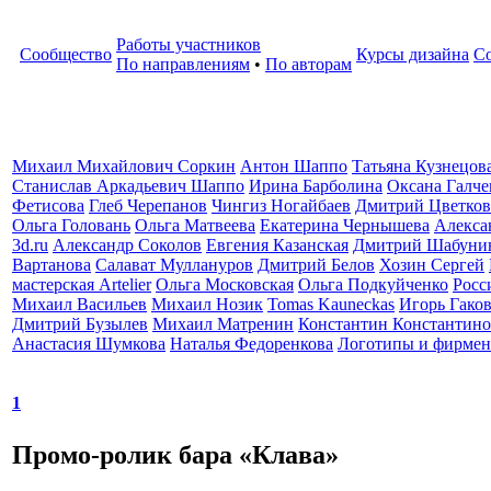
Работы участников
Сообщество
Курсы дизайна
С
По направлениям
•
По авторам
Михаил Михайлович Соркин
Антон Шаппо
Татьяна Кузнецов
Станислав Аркадьевич Шаппо
Ирина Барболина
Оксана Галче
Фетисова
Глеб Черепанов
Чингиз Ногайбаев
Дмитрий Цветков
Ольга Головань
Ольга Матвеева
Екатерина Чернышева
Алекса
3d.ru
Александр Соколов
Евгения Казанская
Дмитрий Шабуни
Вартанова
Салават Муллануров
Дмитрий Белов
Хозин Сергей
мастерская Artelier
Ольга Московская
Ольга Подкуйченко
Росс
Михаил Васильев
Михаил Нозик
Tomas Kauneckas
Игорь Гако
Дмитрий Бузылев
Михаил Матренин
Константин Константино
Анастасия Шумкова
Наталья Федоренкова
Логотипы и фирмен
1
Промо-ролик бара «Клава»